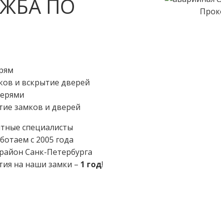
ЖБА ПО
Прок
рям
ков и вскрытие дверей
верями
тие замков и дверей
тные специалисты
аботаем с 2005 года
район Санк-Петербурга
нтия на наши замки –
1 год
!