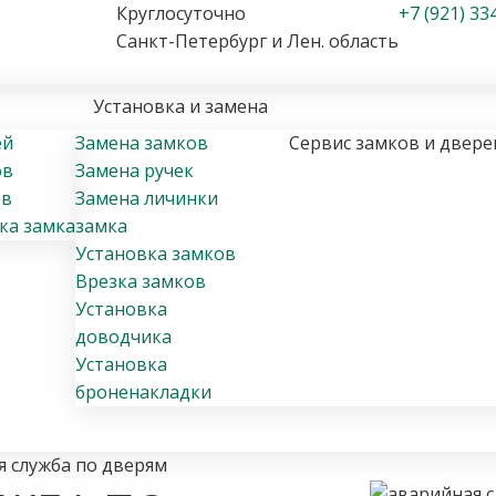
Круглосуточно
+7 (921) 33
Санкт-Петербург и Лен. область
Установка и замена
ей
Замена замков
Сервис замков и двере
ов
Замена ручек
ов
Замена личинки
ка замка
замка
Установка замков
Врезка замков
Установка
доводчика
Установка
броненакладки
 служба по дверям