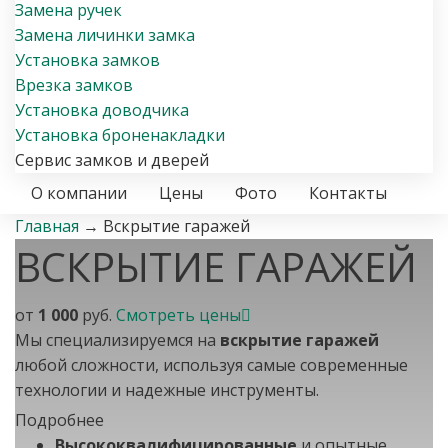
Замена ручек
Замена личинки замка
Установка замков
Врезка замков
Установка доводчика
Установка броненакладки
Сервис замков и дверей
О компании
Цены
Фото
Контакты
Главная
→
Вскрытие гаражей
ВСКРЫТИЕ ГАРАЖЕЙ
от
1 000
руб.
Смотреть цены
Мы специализируемся на
вскрытие гаражей
любой сложности, используя самые современные
технологии и надежные инструменты.
Подробнее
Наша команда профессионалов быстро и аккуратно
Высококвалифицированные
и опытные