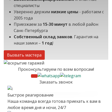
решит ваши проблемы без каких-либо
специалисты
повреждений.
Уверенно держим
низкие цены
- работаем с
2005 года
Но это еще не все! Если вам нужно заменить старые
Приезжаем за
15-30 минут
в любой район
и изношенные замки, добавить дополнительную
Санк-Петербурга
защиту или улучшить систему открывания - мы
Собственный склад замков
. Гарантия на
сделаем это профессионально и качественно.
наши замки –
1 год
!
Вызвать мастера
Проконсультируем по всем вопросам!
Заказать звонок
Быстрое реагирование
Наша команда всегда готова приехать к вам в
любое время дня и ночи, 24/7