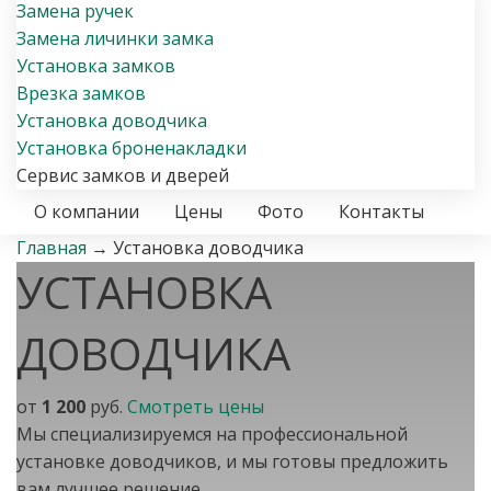
Замена ручек
Замена личинки замка
Установка замков
Врезка замков
Установка доводчика
Установка броненакладки
Сервис замков и дверей
О компании
Цены
Фото
Контакты
Главная
→
Установка доводчика
УСТАНОВКА
ДОВОДЧИКА
от
1 200
руб.
Смотреть цены
Мы специализируемся на профессиональной
установке доводчиков, и мы готовы предложить
вам лучшее решение.