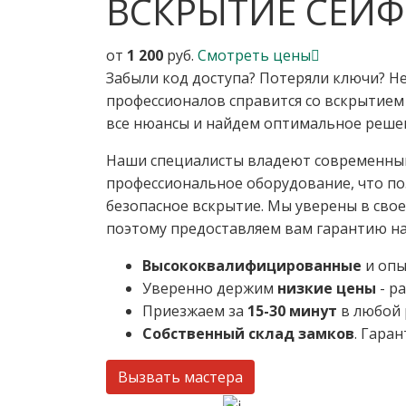
ВСКРЫТИЕ СЕЙ
от
1 200
руб.
Смотреть цены
Забыли код доступа? Потеряли ключи? Н
профессионалов справится со вскрытием
все нюансы и найдем оптимальное решен
Наши специалисты владеют современны
профессиональное оборудование, что по
безопасное вскрытие. Мы уверены в свое
поэтому предоставляем вам гарантию н
Высококвалифицированные
и опы
Уверенно держим
низкие цены
- р
Приезжаем за
15-30 минут
в любой 
Собственный склад замков
. Гара
Вызвать мастера