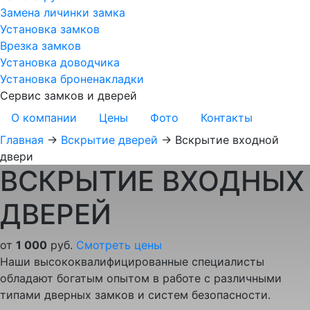
Замена личинки замка
Установка замков
Врезка замков
Установка доводчика
Установка броненакладки
Сервис замков и дверей
О компании
Цены
Фото
Контакты
Главная
→
Вскрытие дверей
→
Вскрытие входной
двери
ВСКРЫТИЕ ВХОДНЫХ
ДВЕРЕЙ
от
1 000
руб.
Смотреть цены
Наши высококвалифицированные специалисты
обладают богатым опытом в работе с различными
типами дверных замков и систем безопасности.